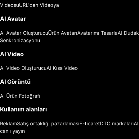
Videosu
URL'den Videoya
AI Avatar
AI Avatar Oluşturucu
Ürün Avatarı
Avatarımı Tasarla
AI Dudak
Senkronizasyonu
AI Video
AI Video Oluşturucu
AI Kısa Video
AI Görüntü
AI Ürün Fotoğrafı
Kullanım alanları
Reklam
Satış ortaklığı pazarlaması
E-ticaret
DTC markaları
AI
canlı yayın