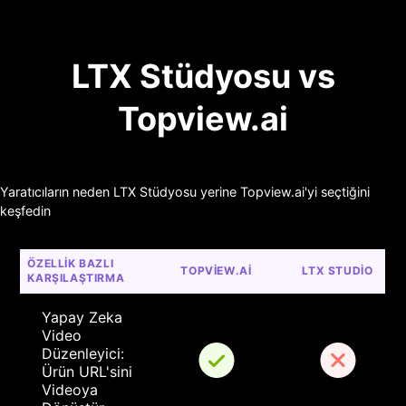
LTX Stüdyosu vs
Topview.ai
Yaratıcıların neden LTX Stüdyosu yerine Topview.ai'yi seçtiğini
keşfedin
ÖZELLIK BAZLI 
TOPVIEW.AI
LTX STUDIO
KARŞILAŞTIRMA
Yapay Zeka 
Video 
Düzenleyici: 
Ürün URL'sini 
Videoya 