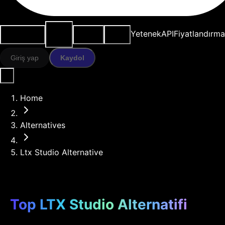
AI
Kullanım
Kaynaklar
Modeller
Yetenek
API
Fiyatlandırma
araçları
durumları
Giriş yap
Kaydol
Home
Alternatives
Ltx Studio Alternative
Top LTX Studio Alternatifi