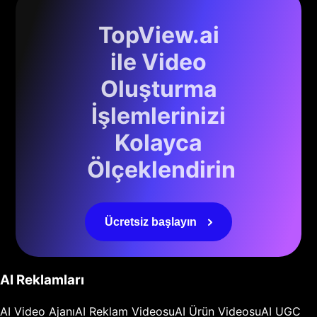
TopView.ai
ile Video
Oluşturma
İşlemlerinizi
Kolayca
Ölçeklendirin
Ücretsiz başlayın
AI Reklamları
AI Video Ajanı
AI Reklam Videosu
AI Ürün Videosu
AI UGC