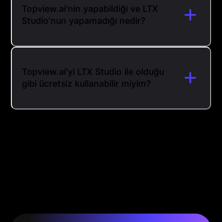
Topview.ai'nin yapabildiği ve LTX
Studio'nun yapamadığı nedir?
Topview.ai'yi LTX Studio ile olduğu
gibi ücretsiz kullanabilir miyim?