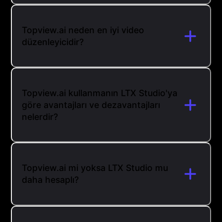
Topview.ai neden en iyi video
düzenleyicidir?
Topview.ai kullanmanın LTX Studio'ya
göre avantajları ve dezavantajları
nelerdir?
Topview.ai mi yoksa LTX Studio mu
daha hesaplı?