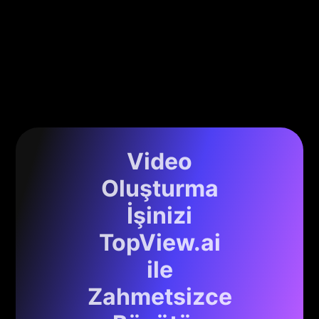
Video
Oluşturma
İşinizi
TopView.ai
ile
Zahmetsizce