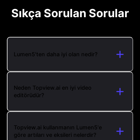
Sıkça Sorulan Sorular
Lumen5'ten daha iyi olan nedir?
Neden Topview.ai en iyi video
editörüdür?
Topview.ai kullanmanın Lumen5'e
göre artıları ve eksileri nelerdir?