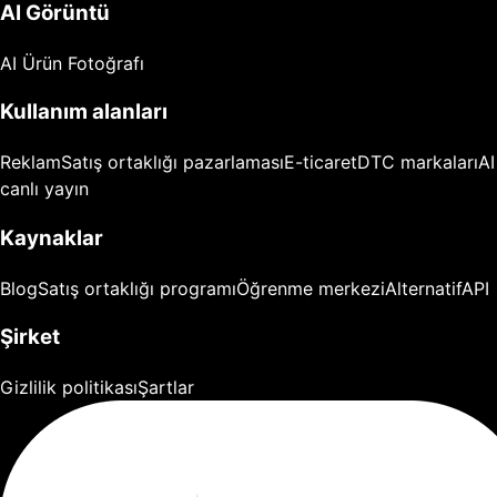
AI Görüntü
AI Ürün Fotoğrafı
Kullanım alanları
Reklam
Satış ortaklığı pazarlaması
E-ticaret
DTC markaları
AI
canlı yayın
Kaynaklar
Blog
Satış ortaklığı programı
Öğrenme merkezi
Alternatif
API
Şirket
Gizlilik politikası
Şartlar