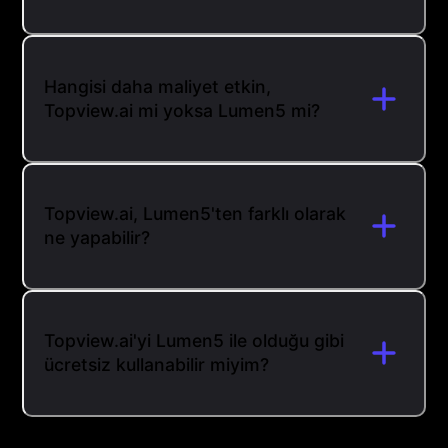
Hangisi daha maliyet etkin,
Topview.ai mi yoksa Lumen5 mi?
Topview.ai, Lumen5'ten farklı olarak
ne yapabilir?
Topview.ai'yi Lumen5 ile olduğu gibi
ücretsiz kullanabilir miyim?