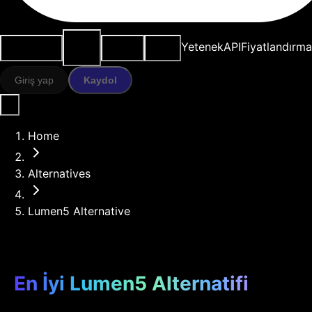
AI
Kullanım
Kaynaklar
Modeller
Yetenek
API
Fiyatlandırma
araçları
durumları
Giriş yap
Kaydol
Home
Alternatives
Lumen5 Alternative
En İyi Lumen5 Alternatifi