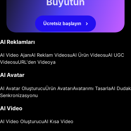
Büyütün
Ücretsiz başlayın
AI Reklamları
AI Video Ajanı
AI Reklam Videosu
AI Ürün Videosu
AI UGC
Videosu
URL'den Videoya
AI Avatar
AI Avatar Oluşturucu
Ürün Avatarı
Avatarımı Tasarla
AI Dudak
Senkronizasyonu
AI Video
AI Video Oluşturucu
AI Kısa Video