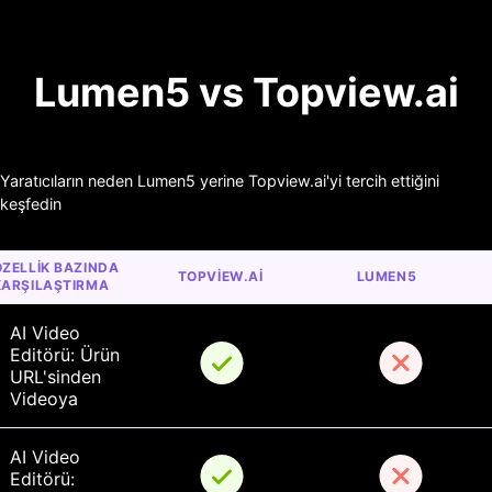
Lumen5 vs Topview.ai
Yaratıcıların neden Lumen5 yerine Topview.ai'yi tercih ettiğini
keşfedin
ZELLIK BAZINDA 
TOPVIEW.AI
LUMEN5
KARŞILAŞTIRMA
AI Video 
Editörü: Ürün 
URL'sinden 
Videoya
AI Video 
Editörü: 