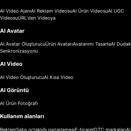
AI Video Ajanı
AI Reklam Videosu
AI Ürün Videosu
AI UGC
Videosu
URL'den Videoya
AI Avatar
AI Avatar Oluşturucu
Ürün Avatarı
Avatarımı Tasarla
AI Dudak
Senkronizasyonu
AI Video
AI Video Oluşturucu
AI Kısa Video
AI Görüntü
AI Ürün Fotoğrafı
Kullanım alanları
Reklam
Satış ortaklığı pazarlaması
E-ticaret
DTC markaları
AI