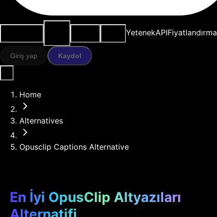
AI
Kullanım
Kaynaklar
Modeller
Yetenek
API
Fiyatlandırma
araçları
durumları
Giriş yap
Kaydol
Home
Alternatives
Opusclip Captions Alternative
En İyi OpusClip Altyazıları
Alternatifi