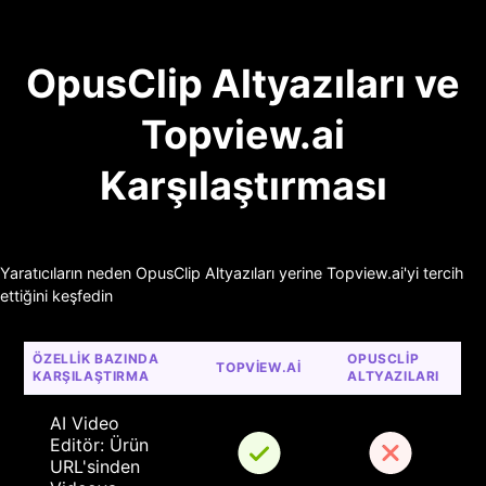
OpusClip Altyazıları ve
Topview.ai
Karşılaştırması
Yaratıcıların neden OpusClip Altyazıları yerine Topview.ai'yi tercih
ettiğini keşfedin
ÖZELLIK BAZINDA 
OPUSCLIP 
TOPVIEW.AI
KARŞILAŞTIRMA
ALTYAZILARI
AI Video 
Editör: Ürün 
URL'sinden 