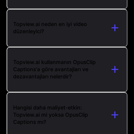
Topview.ai neden en iyi video
düzenleyici?
Topview.ai kullanmanın OpusClip
Captions'a göre avantajları ve
dezavantajları nelerdir?
Hangisi daha maliyet-etkin:
Topview.ai mi yoksa OpusClip
Captions mı?