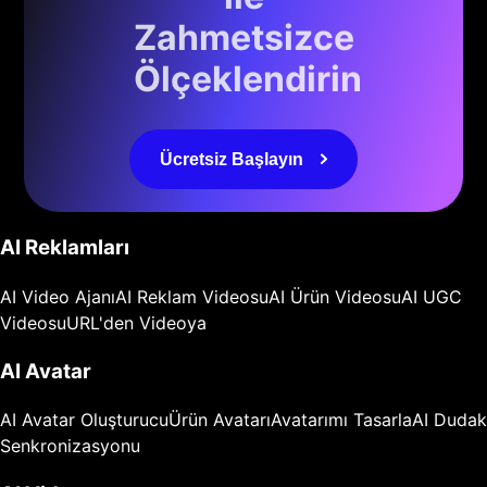
Zahmetsizce
Ölçeklendirin
Ücretsiz Başlayın
AI Reklamları
AI Video Ajanı
AI Reklam Videosu
AI Ürün Videosu
AI UGC
Videosu
URL'den Videoya
AI Avatar
AI Avatar Oluşturucu
Ürün Avatarı
Avatarımı Tasarla
AI Dudak
Senkronizasyonu