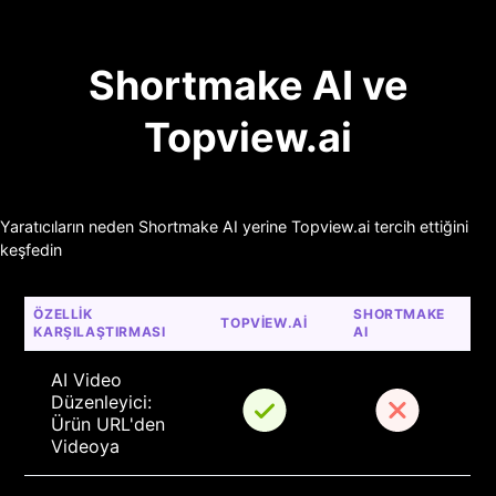
Shortmake AI ve
Topview.ai
Yaratıcıların neden Shortmake AI yerine Topview.ai tercih ettiğini
keşfedin
ÖZELLIK 
SHORTMAKE 
TOPVIEW.AI
KARŞILAŞTIRMASI
AI
AI Video 
Düzenleyici: 
Ürün URL'den 
Videoya