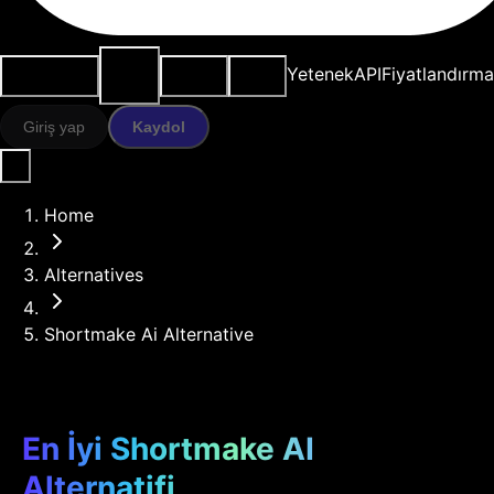
AI
Kullanım
Kaynaklar
Modeller
Yetenek
API
Fiyatlandırma
araçları
durumları
Giriş yap
Kaydol
Home
Alternatives
Shortmake Ai Alternative
En İyi Shortmake AI
Alternatifi