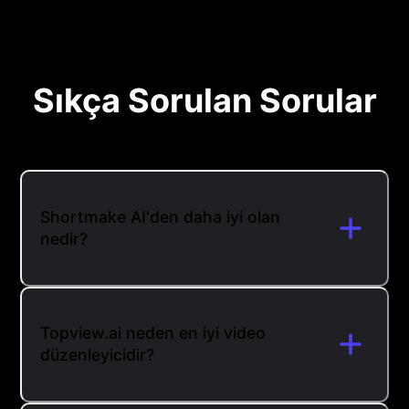
Sıkça Sorulan Sorular
Shortmake AI'den daha iyi olan
nedir?
Topview.ai neden en iyi video
düzenleyicidir?