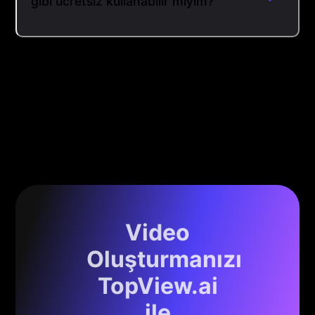
gibi ücretsiz kullanabilir miyim?
Video
Oluşturmanızı
TopView.ai
ile