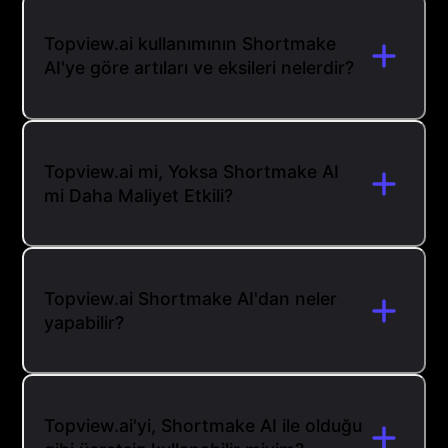
Topview.ai kullanımının Shortmake
AI'ye göre artıları ve eksileri nelerdir?
Topview.ai mi, Yoksa Shortmake AI
mi Daha Maliyet Etkili?
Topview.ai Shortmake AI'dan neler
yapabilir?
Topview.ai'yi, Shortmake AI ile olduğu