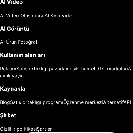
AI Video
AI Video Oluşturucu
AI Kısa Video
AI Görüntü
AI Ürün Fotoğrafı
Kullanım alanları
Reklam
Satış ortaklığı pazarlaması
E-ticaret
DTC markaları
AI
canlı yayın
Kaynaklar
Blog
Satış ortaklığı programı
Öğrenme merkezi
Alternatif
API
Şirket
Gizlilik politikası
Şartlar