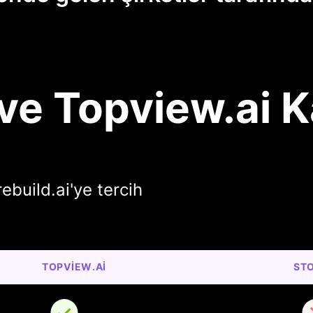
 ve Topview.ai K
ebuild.ai'ye tercih
TOPVIEW.AI
STO