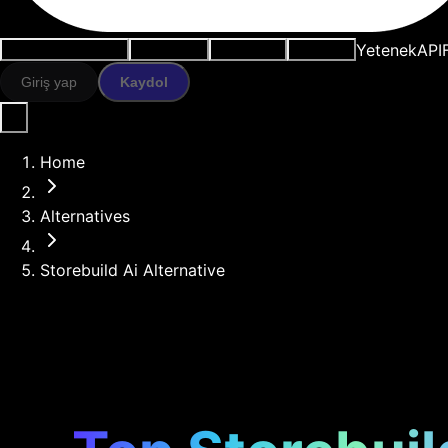
Yetenek
API
Kullanım durumları
AI araçları
Kaynaklar
Modeller
Giriş yap
Kaydol
Home
Alternatives
Storebuild Ai Alternative