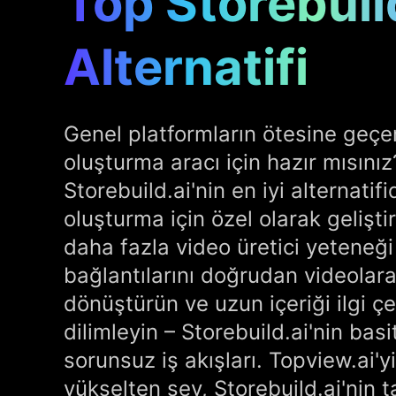
Top Storebuil
Alternatifi
Genel platformların ötesine geçen
oluşturma aracı için hazır mısınız
Storebuild.ai'nin en iyi alternatifi
oluşturma için özel olarak gelişti
daha fazla video üretici yeteneğ
bağlantılarını doğrudan videolar
dönüştürün ve uzun içeriği ilgi çek
dilimleyin – Storebuild.ai'nin ba
sorunsuz iş akışları. Topview.ai'
yükselten şey, Storebuild.ai'nin