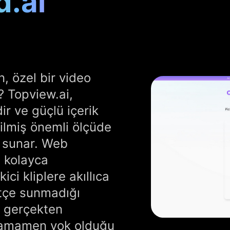
d.ai
, özel bir video
? Topview.ai,
dir ve güçlü içerik
rilmiş önemli ölçüde
i sunar. Web
a kolayca
ici kliplere akıllıca
sitçe sunmadığı
yi gerçekten
 tamamen yok olduğu