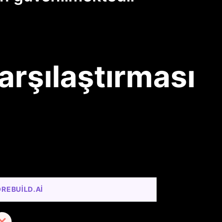
arşılaştırması
REBUILD.AI