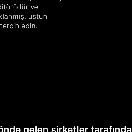
ditörüdür ve
aklanmış, üstün
tercih edin.
önde gelen şirketler tarafınd