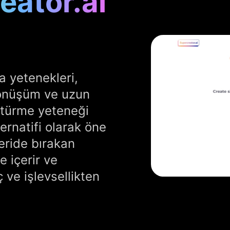
eator.ai
a yetenekleri,
önüşüm ve uzun
üştürme yeteneği
ernatifi olarak öne
geride bırakan
e içerir ve
 ve işlevsellikten