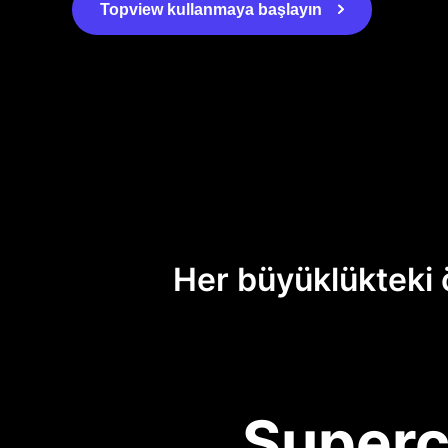
Topview kullanmaya başlayın
Her büyüklükteki 
Superc