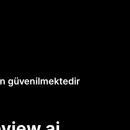
an güvenilmektedir
view.ai