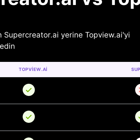
n Supercreator.ai yerine Topview.ai'yi
fedin
TOPVIEW.AI
SU