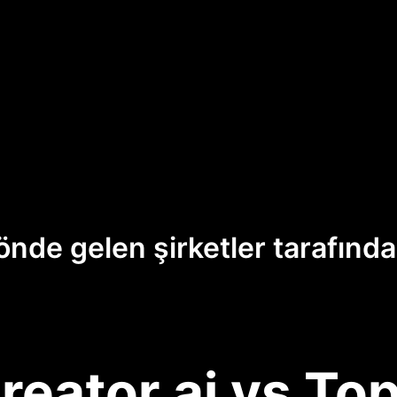
önde gelen şirketler tarafınd
reator.ai vs Top