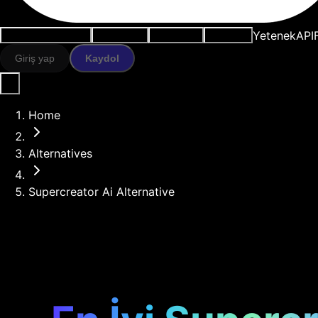
Yetenek
API
Kullanım durumları
AI araçları
Kaynaklar
Modeller
Giriş yap
Kaydol
Home
Alternatives
Supercreator Ai Alternative