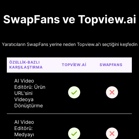
SwapFans ve Topview.ai
Yaratıcıların SwapFans yerine neden Topview.ai'ı seçtiğini keşfedin
ÖZELLIK-BAZLI 
TOPVIEW.AI
SWAPFANS
KARŞILAŞTIRMA
AI Video 
Editörü: Ürün 
URL'sini 
Videoya 
Dönüştürme
AI Video 
Editörü: 
Medyayı 