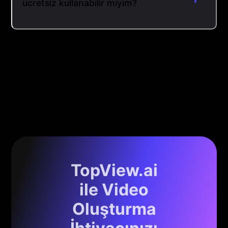
ücretsiz kullanabilir miyim?
TopView.ai
ile Video
Oluşturma