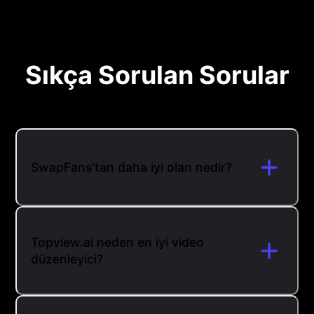
Sıkça Sorulan Sorular
SwapFans'tan daha iyi olan nedir?
Topview.ai neden en iyi video
düzenleyici?