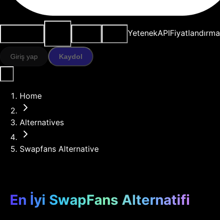
AI
Kullanım
Kaynaklar
Modeller
Yetenek
API
Fiyatlandırma
araçları
durumları
Giriş yap
Kaydol
Home
Alternatives
Swapfans Alternative
En İyi SwapFans Alternatifi