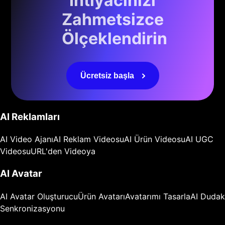
İhtiyacınızı
Zahmetsizce
Ölçeklendirin
Ücretsiz başla
AI Reklamları
AI Video Ajanı
AI Reklam Videosu
AI Ürün Videosu
AI UGC
Videosu
URL'den Videoya
AI Avatar
AI Avatar Oluşturucu
Ürün Avatarı
Avatarımı Tasarla
AI Dudak
Senkronizasyonu