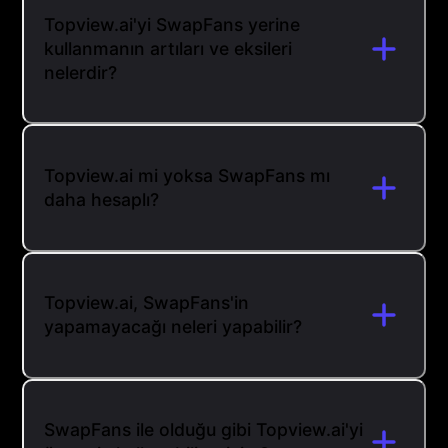
Topview.ai'yi SwapFans yerine
kullanmanın artıları ve eksileri
nelerdir?
Topview.ai mi yoksa SwapFans mı
daha hesaplı?
Topview.ai, SwapFans'in
yapamayacağı neleri yapabilir?
SwapFans ile olduğu gibi Topview.ai'yi