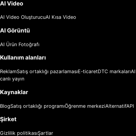
AI Video
AI Video Oluşturucu
AI Kısa Video
AI Görüntü
AI Ürün Fotoğrafı
Kullanım alanları
Reklam
Satış ortaklığı pazarlaması
E-ticaret
DTC markaları
AI
canlı yayın
Kaynaklar
Blog
Satış ortaklığı programı
Öğrenme merkezi
Alternatif
API
Şirket
Gizlilik politikası
Şartlar