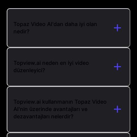
Topaz Video AI'dan daha iyi olan
nedir?
Topview.ai neden en iyi video
düzenleyici?
Topview.ai kullanmanın Topaz Video
AI'nin üzerinde avantajları ve
dezavantajları nelerdir?