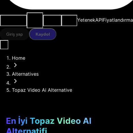
AI
Kullanım
Kaynaklar
Modeller
Yetenek
API
Fiyatlandırma
araçları
durumları
Giriş yap
Kaydol
Home
Alternatives
Topaz Video Ai Alternative
En İyi Topaz Video AI
Alternatifi