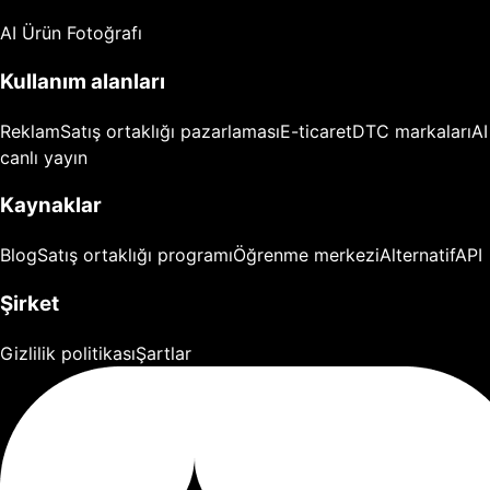
AI Ürün Fotoğrafı
Kullanım alanları
Reklam
Satış ortaklığı pazarlaması
E-ticaret
DTC markaları
AI
canlı yayın
Kaynaklar
Blog
Satış ortaklığı programı
Öğrenme merkezi
Alternatif
API
Şirket
Gizlilik politikası
Şartlar