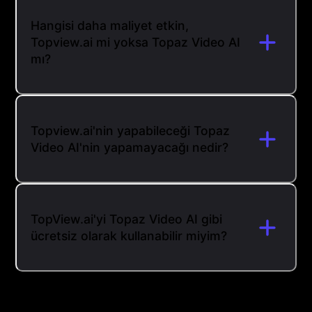
Hangisi daha maliyet etkin,
Topview.ai mi yoksa Topaz Video AI
mı?
Topview.ai'nin yapabileceği Topaz
Video AI'nin yapamayacağı nedir?
TopView.ai'yi Topaz Video AI gibi
ücretsiz olarak kullanabilir miyim?