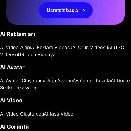
Ücretsiz başla
AI Reklamları
AI Video Ajanı
AI Reklam Videosu
AI Ürün Videosu
AI UGC
Videosu
URL'den Videoya
AI Avatar
AI Avatar Oluşturucu
Ürün Avatarı
Avatarımı Tasarla
AI Dudak
Senkronizasyonu
AI Video
AI Video Oluşturucu
AI Kısa Video
AI Görüntü