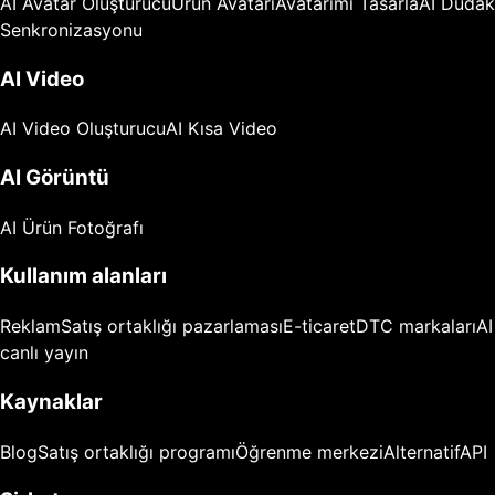
AI Avatar Oluşturucu
Ürün Avatarı
Avatarımı Tasarla
AI Dudak
Senkronizasyonu
AI Video
AI Video Oluşturucu
AI Kısa Video
AI Görüntü
AI Ürün Fotoğrafı
Kullanım alanları
Reklam
Satış ortaklığı pazarlaması
E-ticaret
DTC markaları
AI
canlı yayın
Kaynaklar
Blog
Satış ortaklığı programı
Öğrenme merkezi
Alternatif
API