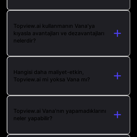
Topview.ai kullanmanın Vana'ya
kıyasla avantajları ve dezavantajları
nelerdir?
Hangisi daha maliyet-etkin,
Topview.ai mi yoksa Vana mı?
Topview.ai Vana'nın yapamadıklarını
neler yapabilir?