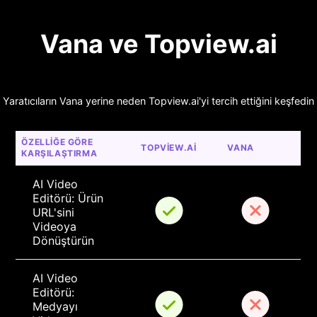
Vana ve Topview.ai
Yaratıcıların Vana yerine neden Topview.ai'yi tercih ettiğini keşfedin
ÖZELLIĞE GÖRE 
TOPVIEW.AI
VANA
KARŞILAŞTIRMA
AI Video 
Editörü: Ürün 
URL'sini 
Videoya 
Dönüştürün
AI Video 
Editörü: 
Medyayı 