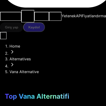
AI
Kullanım
Kaynaklar
Modeller
Yetenek
API
Fiyatlandırma
araçları
durumları
Giriş yap
Kaydol
Home
Alternatives
Vana Alternative
Top Vana Alternatifi