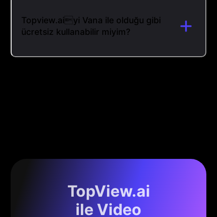
Topview.aiyi Vana ile olduğu gibi
ücretsiz kullanabilir miyim?
TopView.ai
ile Video