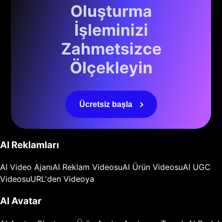
Oluşturma
İşleminizi
Zahmetsizce
Ölçekleyin
Ücretsiz başla
AI Reklamları
AI Video Ajanı
AI Reklam Videosu
AI Ürün Videosu
AI UGC
Videosu
URL'den Videoya
AI Avatar