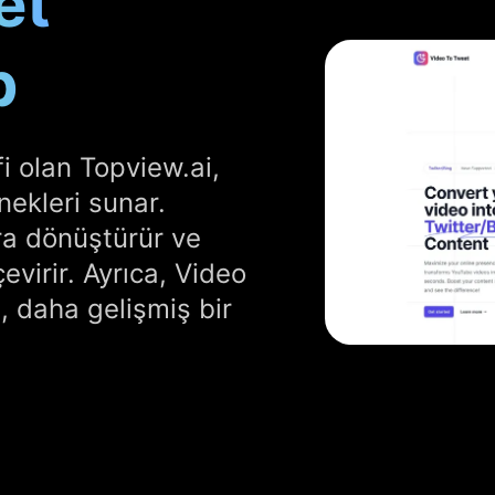
et
p
fi olan Topview.ai,
ekleri sunar.
ra dönüştürür ve
çevirir. Ayrıca, Video
, daha gelişmiş bir