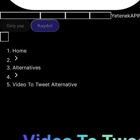
Yetenek
API
Kullanım durumları
AI araçları
Kaynaklar
Modeller
Giriş yap
Kaydol
Home
Alternatives
Video To Tweet Alternative