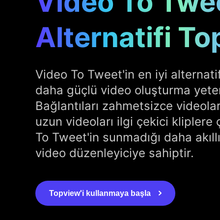
Video To Twe
Alternatifi To
Video To Tweet'in en iyi alternati
daha güçlü video oluşturma yeten
Bağlantıları zahmetsizce videola
uzun videoları ilgi çekici kliplere 
To Tweet'in sunmadığı daha akıllı
video düzenleyiciye sahiptir.
Topview'i kullanmaya başla