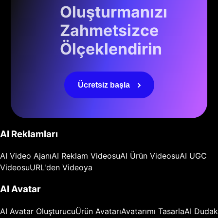
Oluşturmanızı
Zahmetsizce
Ölçeklendirin
Ücretsiz başla
AI Reklamları
AI Video Ajanı
AI Reklam Videosu
AI Ürün Videosu
AI UGC
Videosu
URL'den Videoya
AI Avatar
AI Avatar Oluşturucu
Ürün Avatarı
Avatarımı Tasarla
AI Dudak