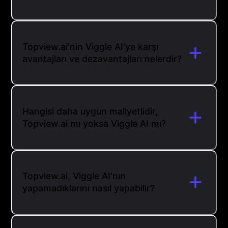
Topview.ai'nin Viggle AI'ye karşı
avantajları ve dezavantajları nelerdir?
Hangisi daha uygun maliyetlidir,
Topview.ai mı yoksa Viggle AI mı?
Topview.ai, Viggle AI'nın
yapamadıklarını nasıl yapabilir?