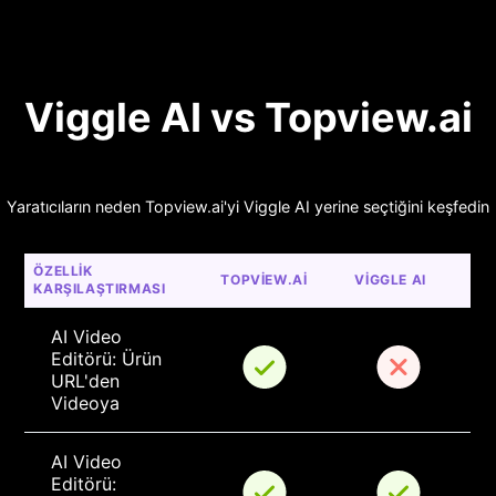
Viggle AI vs Topview.ai
Yaratıcıların neden Topview.ai'yi Viggle AI yerine seçtiğini keşfedin
ÖZELLIK 
TOPVIEW.AI
VIGGLE AI
KARŞILAŞTIRMASI
AI Video 
Editörü: Ürün 
URL'den 
Videoya
AI Video 
Editörü: 