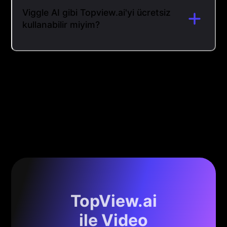
Viggle AI gibi Topview.ai'yi ücretsiz
kullanabilir miyim?
TopView.ai
ile Video