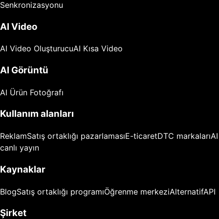
Senkronizasyonu
AI Video
AI Video Oluşturucu
AI Kısa Video
AI Görüntü
AI Ürün Fotoğrafı
Kullanım alanları
Reklam
Satış ortaklığı pazarlaması
E-ticaret
DTC markaları
AI
canlı yayın
Kaynaklar
Blog
Satış ortaklığı programı
Öğrenme merkezi
Alternatif
API
Şirket