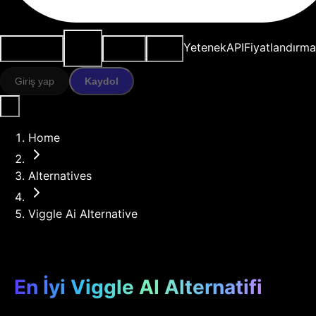
AI
Kullanım
Kaynaklar
Modeller
Yetenek
API
Fiyatlandırma
araçları
durumları
Giriş yap
Kaydol
Home
Alternatives
Viggle Ai Alternative
En İyi Viggle AI Alternatifi