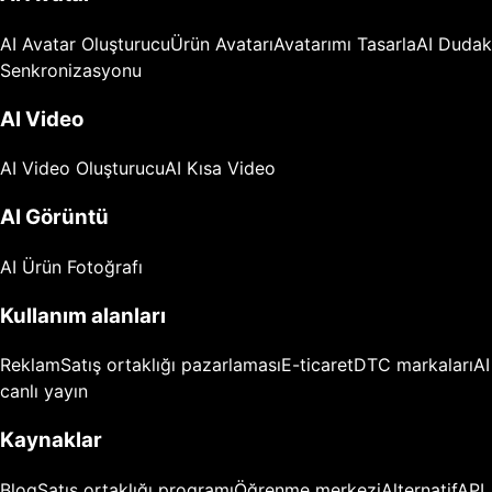
AI Avatar Oluşturucu
Ürün Avatarı
Avatarımı Tasarla
AI Dudak
Senkronizasyonu
AI Video
AI Video Oluşturucu
AI Kısa Video
AI Görüntü
AI Ürün Fotoğrafı
Kullanım alanları
Reklam
Satış ortaklığı pazarlaması
E-ticaret
DTC markaları
AI
canlı yayın
Kaynaklar
Blog
Satış ortaklığı programı
Öğrenme merkezi
Alternatif
API