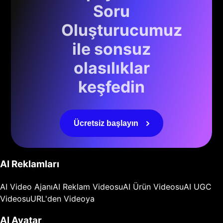
Soru
Oluşturucumuz
ile sonsuz
olasılıklar
keşfedin
Ücretsiz başlayın
AI Reklamları
AI Video Ajanı
AI Reklam Videosu
AI Ürün Videosu
AI UGC
Videosu
URL'den Videoya
AI Avatar