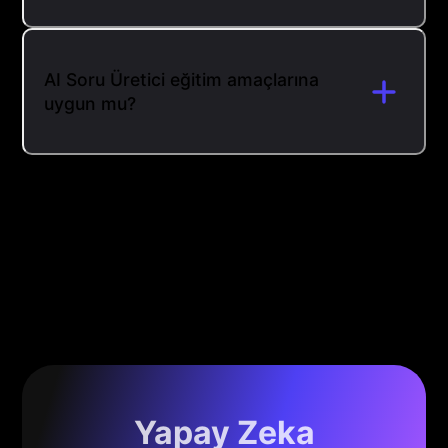
AI Soru Üretici eğitim amaçlarına
uygun mu?
Yapay Zeka