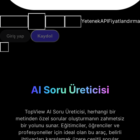
AI
Kullanım
Kaynaklar
Modeller
Yetenek
API
Fiyatlandırma
araçları
durumları
Giriş yap
Kaydol
AI Soru Üreticisi
TopView AI Soru Üreticisi, herhangi bir
metinden özel sorular oluşturmanın zahmetsiz
bir yolunu sunar. Eğitimciler, öğrenciler ve
profesyoneller için ideal olan bu araç, belirli
ihtiyaçları karşılamak üzere çeşitli sorular