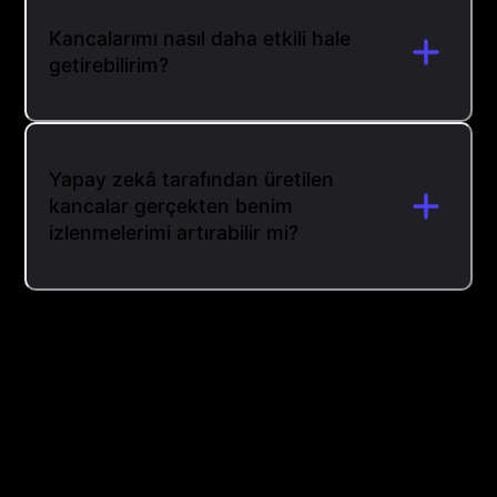
Kancalarımı nasıl daha etkili hale
getirebilirim?
Yapay zekâ tarafından üretilen
kancalar gerçekten benim
izlenmelerimi artırabilir mi?