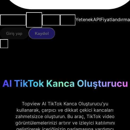
AI
Kullanım
Kaynaklar
Modeller
Yetenek
API
Fiyatlandırma
araçları
durumları
Giriş yap
Kaydol
AI TikTok Kanca Oluşturucu
Topview AI TikTok Kanca Oluşturucu'yu
kullanarak, çarpıcı ve dikkat çekici kancaları
zahmetsizce oluşturun. Bu araç, TikTok video
görüntülemelerinizi artırır ve izleyici katılımını
geliştirerek içeriğinizin parlamasına yardımcı