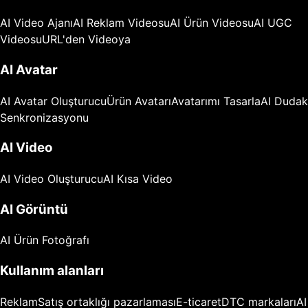
AI Video Ajanı
AI Reklam Videosu
AI Ürün Videosu
AI UGC
Videosu
URL'den Videoya
AI Avatar
AI Avatar Oluşturucu
Ürün Avatarı
Avatarımı Tasarla
AI Dudak
Senkronizasyonu
AI Video
AI Video Oluşturucu
AI Kısa Video
AI Görüntü
AI Ürün Fotoğrafı
Kullanım alanları
Reklam
Satış ortaklığı pazarlaması
E-ticaret
DTC markaları
AI