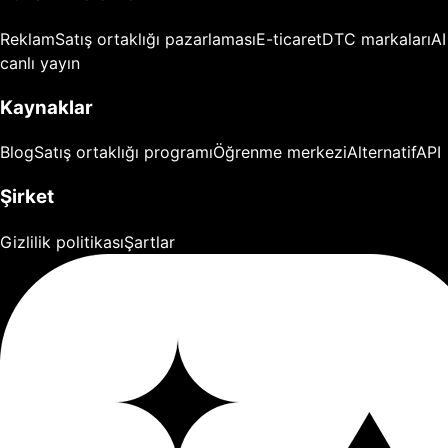
Reklam
Satış ortaklığı pazarlaması
E-ticaret
DTC markaları
AI
canlı yayın
Kaynaklar
Blog
Satış ortaklığı programı
Öğrenme merkezi
Alternatif
API
Şirket
Gizlilik politikası
Şartlar