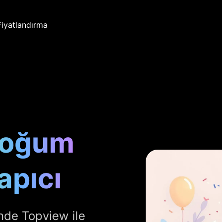
Fiyatlandırma
Doğum
apıcı
inde Topview ile