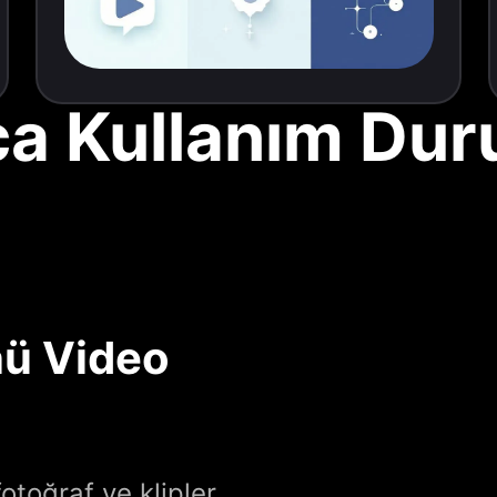
ca Kullanım Dur
ü Video
otoğraf ve klipler