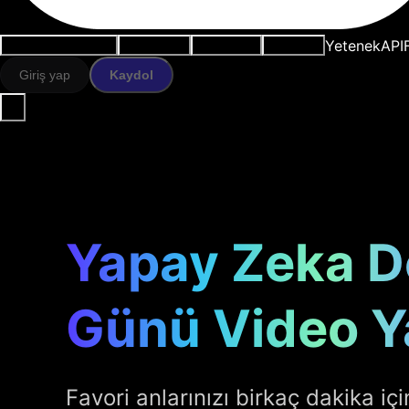
Yetenek
API
Kullanım durumları
AI araçları
Kaynaklar
Modeller
Giriş yap
Kaydol
Yapay Zeka 
Günü Video Y
Favori anlarınızı birkaç dakika iç