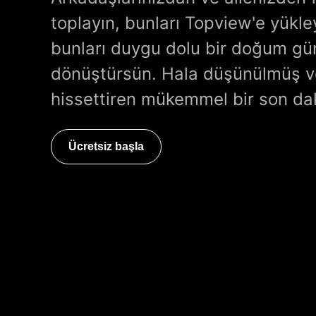
toplayın, bunları Topview'e yükl
bunları duygu dolu bir doğum g
dönüştürsün. Hala düşünülmüş ve
hissettiren mükemmel bir son daki
Ücretsiz başla