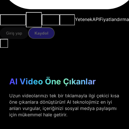
AI
Kullanım
Kaynaklar
Modeller
Yetenek
API
Fiyatlandırma
araçları
durumları
Giriş yap
Kaydol
AI Video Öne Çıkanlar
Uzun videolarınızı tek bir tıklamayla ilgi çekici kısa
öne çıkanlara dönüştürün! AI teknolojimiz en iyi
anları vurgular, içeriğinizi sosyal medya paylaşımı
için mükemmel hale getirir.