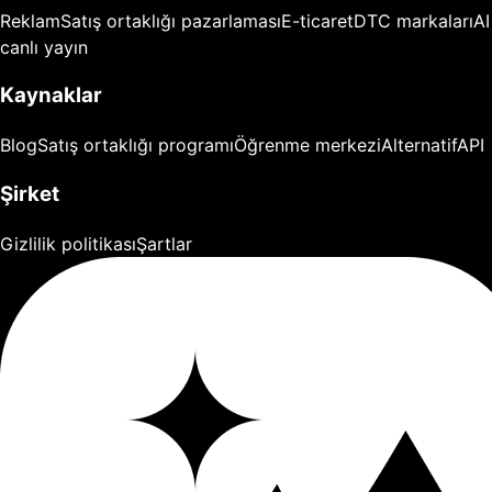
Reklam
Satış ortaklığı pazarlaması
E-ticaret
DTC markaları
AI
canlı yayın
Kaynaklar
Blog
Satış ortaklığı programı
Öğrenme merkezi
Alternatif
API
Şirket
Gizlilik politikası
Şartlar