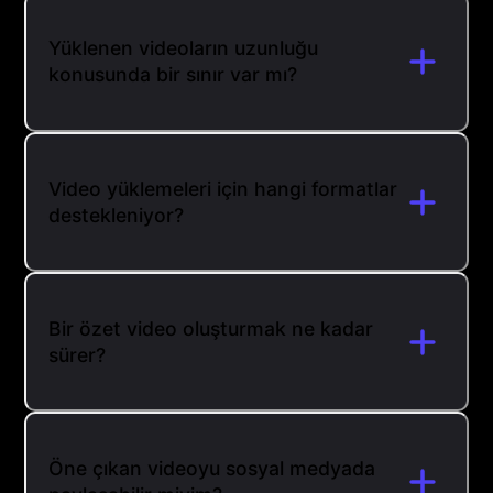
Yüklenen videoların uzunluğu
konusunda bir sınır var mı?
Video yüklemeleri için hangi formatlar
destekleniyor?
Bir özet video oluşturmak ne kadar
sürer?
Öne çıkan videoyu sosyal medyada