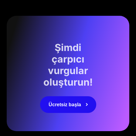
Şimdi
çarpıcı
vurgular
oluşturun!
Ücretsiz başla