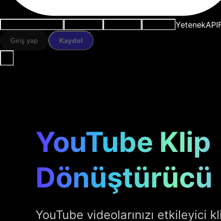
Yetenek
API
Kullanım durumları
AI araçları
Kaynaklar
Modeller
Giriş yap
Kaydol
YouTube Klip
Dönüştürücü
YouTube videolarınızı etkileyici 