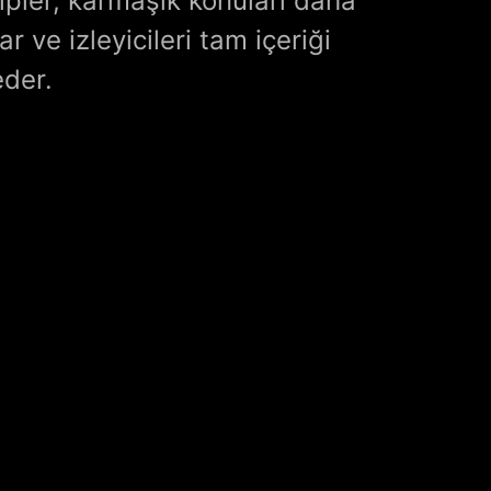
klipler, karmaşık konuları daha
r ve izleyicileri tam içeriği
eder.