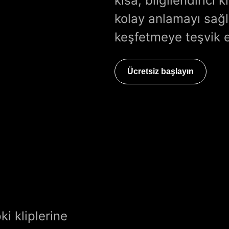
kısa, bilgilendirici 
kolay anlamayı sağla
keşfetmeye teşvik 
Ücretsiz başlayın
i kliplerine