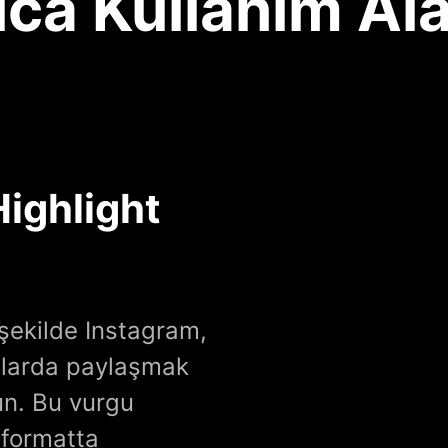
ıca Kullanım Ala
Highlight
 şekilde Instagram,
mlarda paylaşmak
run. Bu vurgu
r formatta