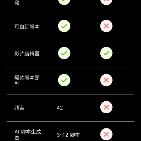
段
可自訂腳本
影片編輯器
爆款腳本類
型
語言
42
AI 腳本生成
3-12 腳本
器