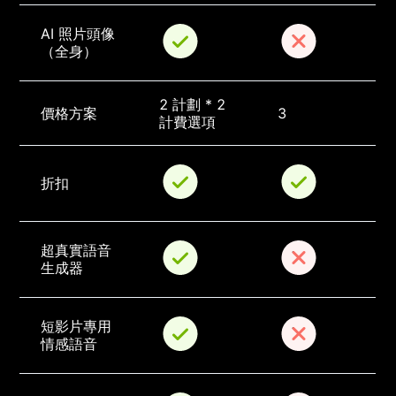
AI 照片頭像
（全身）
2 計劃 * 2 
價格方案
3
計費選項
折扣
超真實語音
生成器
短影片專用
情感語音