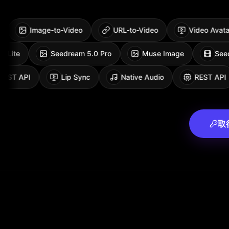
Image-to-Video
URL-to-Video
Video Avatar
Nano Banana 2 Lite
Seedream 5.0 Pro
Muse Image
ST API
Lip Sync
Native Audio
REST API
取得