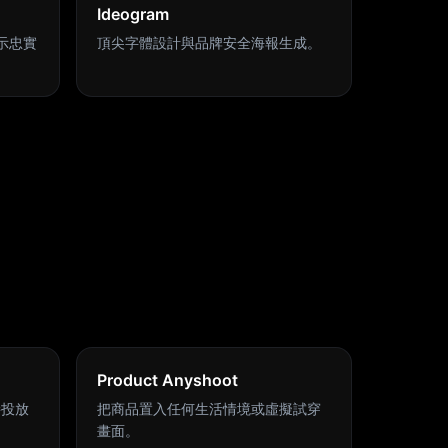
Ideogram
、提示忠實
頂尖字體設計與品牌安全海報生成。
Product Anyshoot
接投放
把商品置入任何生活情境或虛擬試穿
畫面。