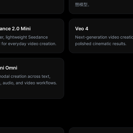
態模型。
ance 2.0 Mini
Veo 4
ter, lightweight Seedance
Next-generation video creatio
 for everyday video creation.
polished cinematic results.
ni Omni
modal creation across text,
, audio, and video workflows.