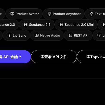
Product Avatar
Product Anyshoot
Text-to-Vid
Seedance 2.0
Seedance 2.5
Seedance 2.0
Lip Sync
Native Audio
REST API
Lip
 API 金鑰
查看 API 文件
Topview 