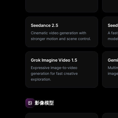
Seedance 2.5
Seed
Cinematic video generation with
A fas
stronger motion and scene control.
model
Grok Imagine Video 1.5
Gemi
Expressive image-to-video
Multi
generation for fast creative
image
exploration.
影像模型