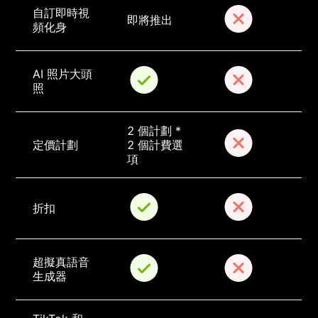
自訂即時視
即將推出
頻化身
AI 照片大頭
照
2 個計劃 * 
定價計劃
2 個計費選
項
折扣
超擬真語音
生成器