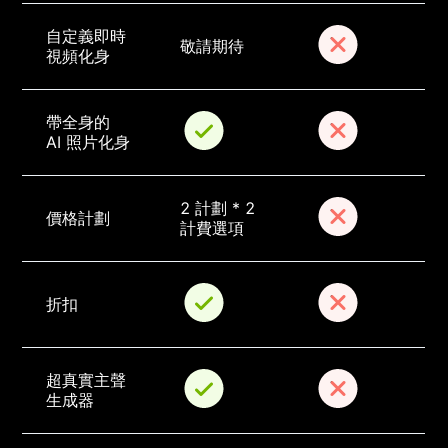
自定義即時
敬請期待
視頻化身
帶全身的 
AI 照片化身
2 計劃 * 2 
價格計劃
計費選項
折扣
超真實主聲
生成器