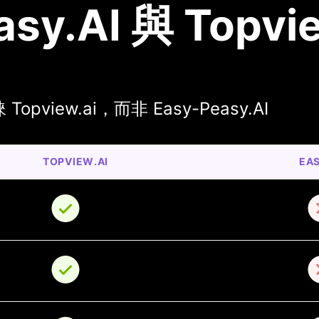
asy.AI 與 Topvi
view.ai，而非 Easy-Peasy.AI
TOPVIEW.AI
EAS