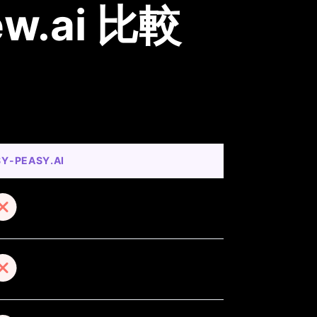
ew.ai 比較
Y-PEASY.AI