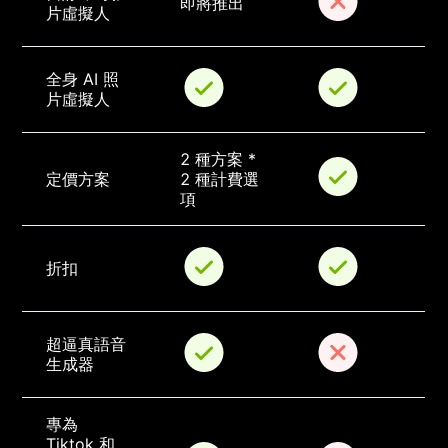
即將推出
片虛擬人
全身 AI 照
片虛擬人
2 種方案 * 
定價方案
2 種計費選
項
折扣
超逼真語音
生成器
專為 
Tiktok 和 