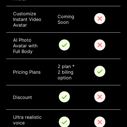
Customize 
Coming 
Instant Video 
Soon
Avatar
AI Photo 
Avatar with 
Full Body
2 plan * 
Pricing Plans
2 biling 
option
Discount
Ultra realistic 
voice 