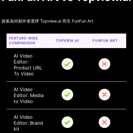
探索為何創作者選擇 Topview.ai 而非 FunFun Art
FEATURE-WISE 
TOPVIEW.AI
FUNFUN ART
COMPARISON
AI Video 
Editor: 
Product URL 
To Video
AI Video 
Editor: Media 
to Video
AI Video 
Editor: Brand 
kit