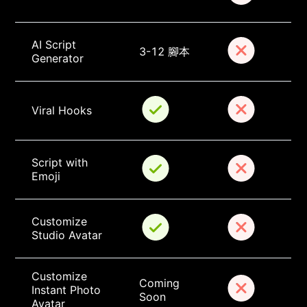
AI Script 
3-12 腳本
Generator
Viral Hooks
Script with 
Emoji
Customize 
Studio Avatar
Customize 
Coming 
Instant Photo 
Soon
Avatar