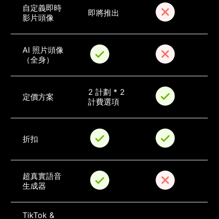
自定義即時
即將推出
影片頭像
AI 照片頭像
（全身）
2 計劃 * 2 
定價方案
計費選項
折扣
超真實語音
生成器
TikTok & 