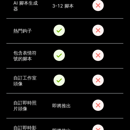
AI 腳本生成
3-12 腳本
器
熱門鉤子
包含表情符
號的腳本
自訂工作室
頭像
自訂即時照
即將推出
片頭像
自訂即時影