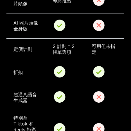
即將推出
片頭像
AI 照片頭像
全身版
2 計劃 * 2 
可用但未指
定價計劃
帳單選項
定
折扣
超逼真語音
生成器
特別為 
Tiktok 和 
Reels 短影