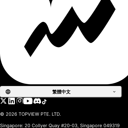
繁體中文
©
2026
TOPVIEW PTE. LTD.
Singapore: 20 Collyer Quay #20-03, Singapore 049319