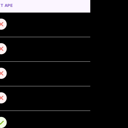
T APE