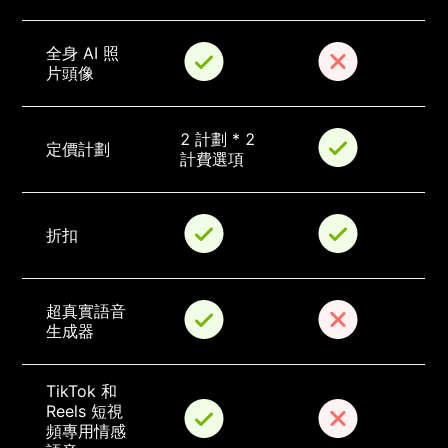
全身 AI 照
片頭像
2 計劃 * 2 
定價計劃
計費選項
折扣
超真實語音
生成器
TikTok 和 
Reels 短視
頻專用情感