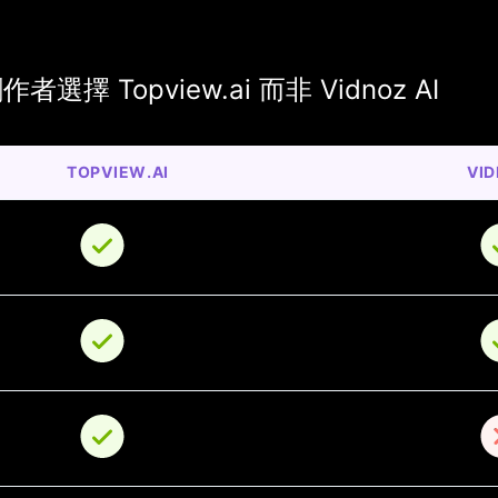
選擇 Topview.ai 而非 Vidnoz AI
TOPVIEW.AI
VID