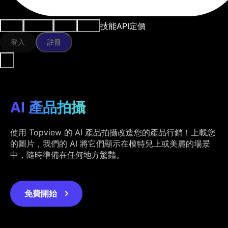
技能
API
定價
用例
AI工具
資源
模型
登入
註冊
AI 產品拍攝
使用 Topview 的 AI 產品拍攝改造您的產品行銷！上載您
的圖片，我們的 AI 將它們顯示在模特兒上或美麗的場景
中，隨時準備在任何地方驚豔。
免費開始