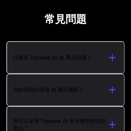
常見問題
什麼是 Topview 的 AI 產品拍攝？
我如何開始使用 AI 產品攝影？
我可以使用 Topview AI 展示哪些類型的
產品？