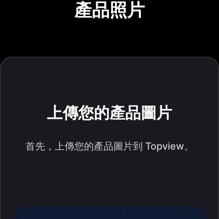
產品照片
上傳您的產品圖片
首先，上傳您的產品圖片到 Topview。