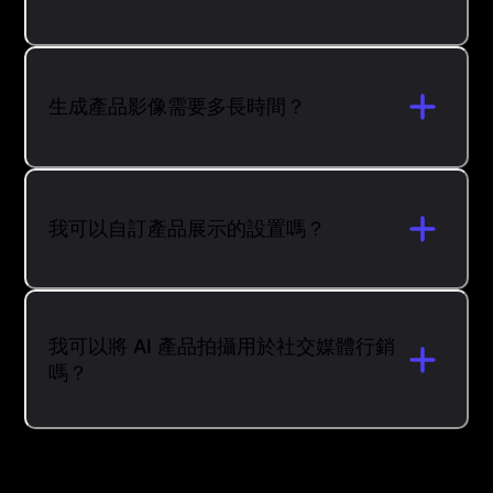
生成產品影像需要多長時間？
我可以自訂產品展示的設置嗎？
我可以將 AI 產品拍攝用於社交媒體行銷
嗎？