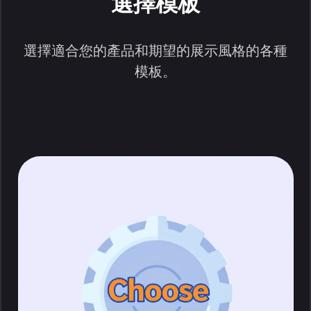
選擇模板
選擇適合您的產品和期望的展示風格的各種
模板。