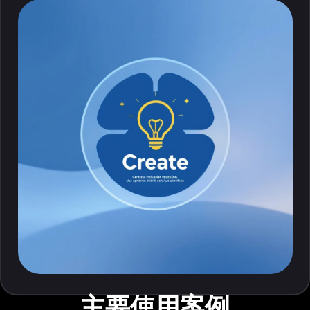
主要使用案例