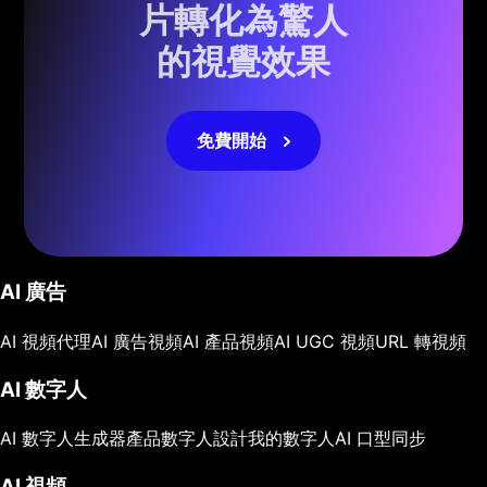
片轉化為驚人
的視覺效果
免費開始
AI 廣告
AI 視頻代理
AI 廣告視頻
AI 產品視頻
AI UGC 視頻
URL 轉視頻
AI 數字人
AI 數字人生成器
產品數字人
設計我的數字人
AI 口型同步
AI 視頻