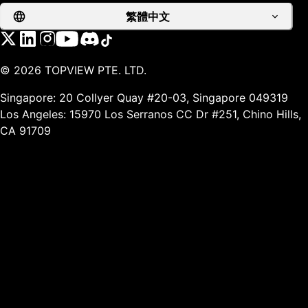
繁體中文
©
2026
TOPVIEW PTE. LTD.
Singapore: 20 Collyer Quay #20-03, Singapore 049319
Los Angeles: 15970 Los Serranos CC Dr #251, Chino Hills,
CA 91709