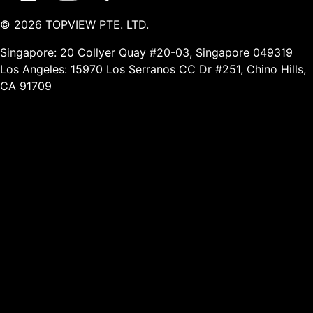
©
2026
TOPVIEW PTE. LTD.
Singapore: 20 Collyer Quay #20-03, Singapore 049319
Los Angeles: 15970 Los Serranos CC Dr #251, Chino Hills,
CA 91709