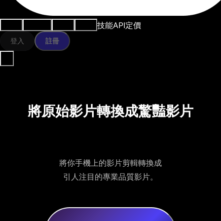
技能
API
定價
用例
AI工具
資源
模型
登入
註冊
將原始影片轉換成驚豔影片
將你手機上的影片剪輯轉換成
引人注目的專業品質影片。