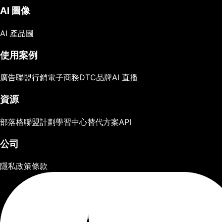
AI 圖像
AI 產品圖
使用案例
廣告
聯盟行銷
電子商務
DTC品牌
AI 直播
資源
部落格
聯盟計劃
學習中心
替代方案
API
公司
隱私政策
條款