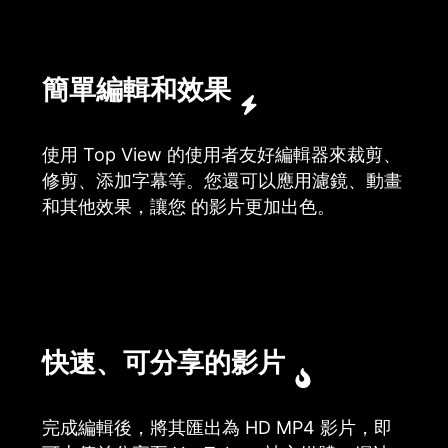
簡單編輯和效果
使用 Top View 的使用者友好編輯器來裁剪、
修剪、添加字幕等。您還可以應用濾鏡、動畫
和其他效果，讓您 的影片更加出色。
快速、可分享的影片
完成編輯後，將其匯出為 HD MP4 影片，即