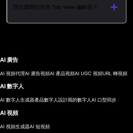
我怎麼開始使用 Top View 編輯器？
AI 廣告
AI 視頻代理
AI 廣告視頻
AI 產品視頻
AI UGC 視頻
URL 轉視頻
AI 數字人
AI 數字人生成器
產品數字人
設計我的數字人
AI 口型同步
AI 視頻
AI 視頻生成器
AI 短視頻