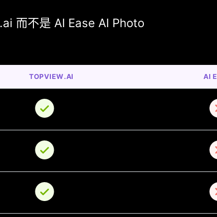
而不是 AI Ease AI Photo
TOPVIEW.AI
AI 