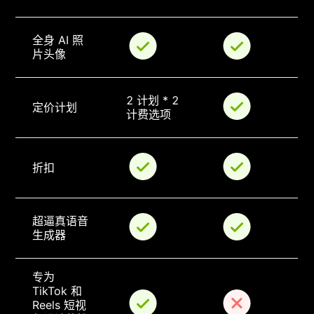
全身 AI 照
片头像
2 计划 * 2 
定价计划
计费选项
折扣
超逼真语音
生成器
专为 
TikTok 和 
Reels 短视