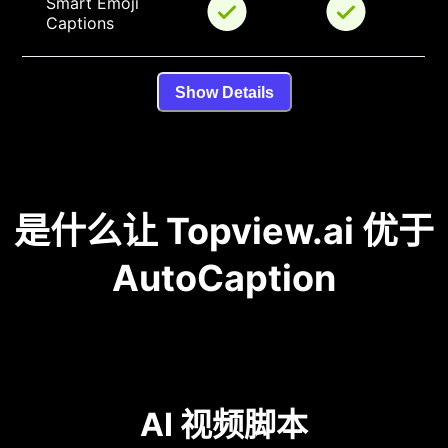
Smart Emoji 
Captions
Show Details
是什么让 Topview.ai 优于
AutoCaption
AI 视频脚本