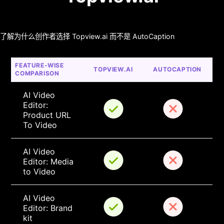
了解为什么创作者选择 Topview.ai 而不是 AutoCaption
FEATURE-WISE 
TOPVIEW.AI
AUTOCAPTION
COMPARISON
AI Video 
Editor: 
Product URL 
To Video
AI Video 
Editor: Media 
to Video
AI Video 
Editor: Brand 
kit