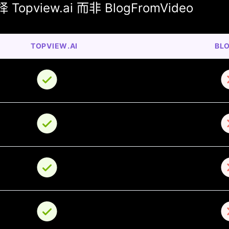
pview.ai 而非 BlogFromVideo
TOPVIEW.AI
BL