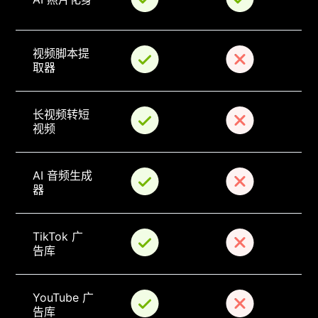
视频脚本提
取器
长视频转短
视频
AI 音频生成
器
TikTok 广
告库
YouTube 广
告库