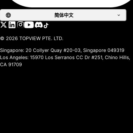
简体中文
©
2026
TOPVIEW PTE. LTD.
Singapore: 20 Collyer Quay #20-03, Singapore 049319
Los Angeles: 15970 Los Serranos CC Dr #251, Chino Hills,
CA 91709