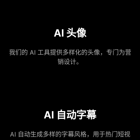
AI 头像
我们的 AI 工具提供多样化的头像，专门为营
销设计。
AI 自动字幕
AI 自动生成多样的字幕风格，用于热门短视