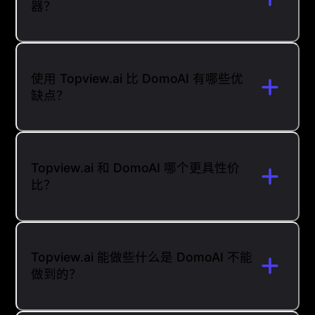
器？
使用 Topview.ai 比 DomoAI 有哪些优
缺点？
Topview.ai 和 DomoAI 哪个更具性价
比？
Topview.ai 能做些什么是 DomoAI 不能
做到的？