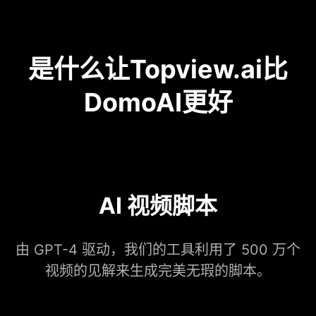
是什么让Topview.ai比
DomoAI更好
AI 视频脚本
由 GPT-4 驱动，我们的工具利用了 500 万个
视频的见解来生成完美无瑕的脚本。