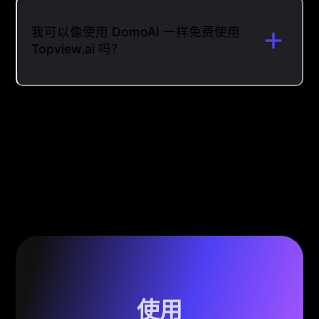
我可以像使用 DomoAI 一样免费使用
Topview.ai 吗？
使用