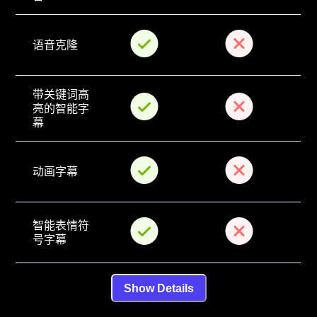
语音克隆
带关键词高
亮的智能字
幕
动画字幕
智能表情符
号字幕
Show Details