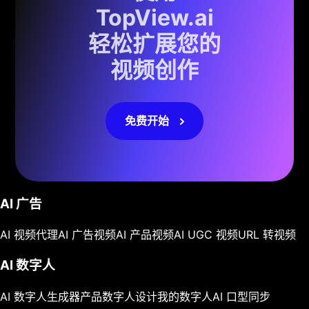
TopView.ai
轻松扩展您的
视频创作
免费开始
AI 广告
AI 视频代理
AI 广告视频
AI 产品视频
AI UGC 视频
URL 转视频
AI 数字人
AI 数字人生成器
产品数字人
设计我的数字人
AI 口型同步