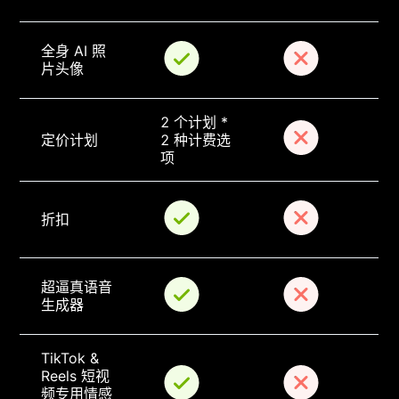
全身 AI 照
片头像
2 个计划 * 
定价计划
2 种计费选
项
折扣
超逼真语音
生成器
TikTok & 
Reels 短视
频专用情感