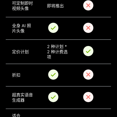
可定制即时
即将推出
视频头像
全身 AI 照
片头像
2 种计划 * 
定价计划
2 种计费选
项
折扣
超真实语音
生成器
适合 