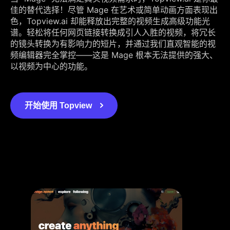
佳的替代选择！尽管 Mage 在艺术或简单动画方面表现出
色，Topview.ai 却能释放出完整的视频生成高级功能光
谱。轻松将任何网页链接转换成引人入胜的视频，将冗长
的镜头转换为有影响力的短片，并通过我们直观智能的视
频编辑器完全掌控——这是 Mage 根本无法提供的强大、
以视频为中心的功能。
开始使用 Topview