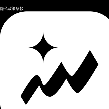
隐私政策
条款