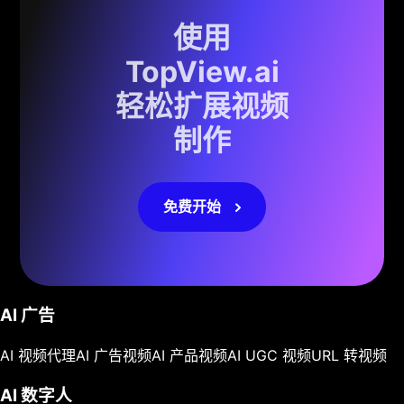
使用
TopView.ai
轻松扩展视频
制作
免费开始
AI 广告
AI 视频代理
AI 广告视频
AI 产品视频
AI UGC 视频
URL 转视频
AI 数字人