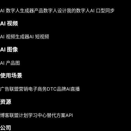
AI 数字人生成器
产品数字人
设计我的数字人
AI 口型同步
AI 视频
AI 视频生成器
AI 短视频
AI 图像
AI 产品图
使用场景
广告
联盟营销
电子商务
DTC品牌
AI直播
资源
博客
联盟计划
学习中心
替代方案
API
公司