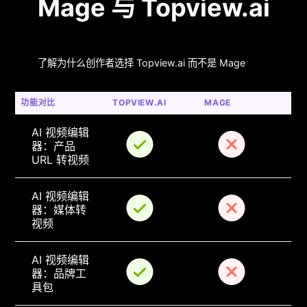
Mage 与 Topview.ai
了解为什么创作者选择 Topview.ai 而不是 Mage
功能对比
TOPVIEW.AI
MAGE
AI 视频编辑
器：产品 
URL 转视频
AI 视频编辑
器：媒体转
视频
AI 视频编辑
器：品牌工
具包