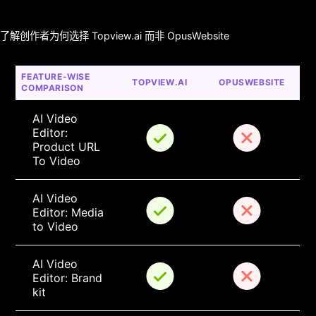
了解创作者为何选择 Topview.ai 而非 OpusWebsite
FEATURE-WISE 
TOPVIEW.AI
OPUSWEBSITE
COMPARISON
AI Video 
Editor: 
Product URL 
To Video
AI Video 
Editor: Media 
to Video
AI Video 
Editor: Brand 
kit