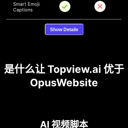
Smart Emoji 
Captions
Show Details
是什么让 Topview.ai 优于
OpusWebsite
AI 视频脚本