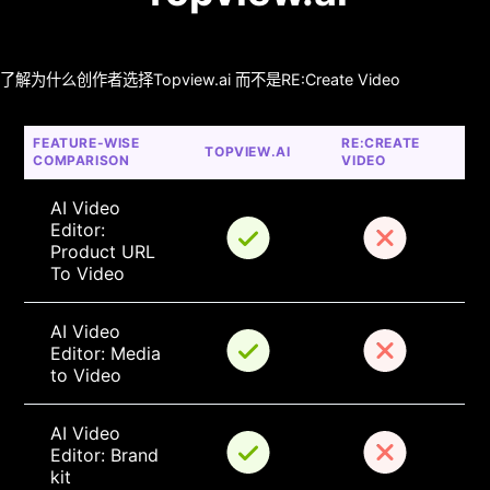
了解为什么创作者选择Topview.ai 而不是RE:Create Video
FEATURE-WISE 
RE:CREATE 
TOPVIEW.AI
COMPARISON
VIDEO
AI Video 
Editor: 
Product URL 
To Video
AI Video 
Editor: Media 
to Video
AI Video 
Editor: Brand 
kit