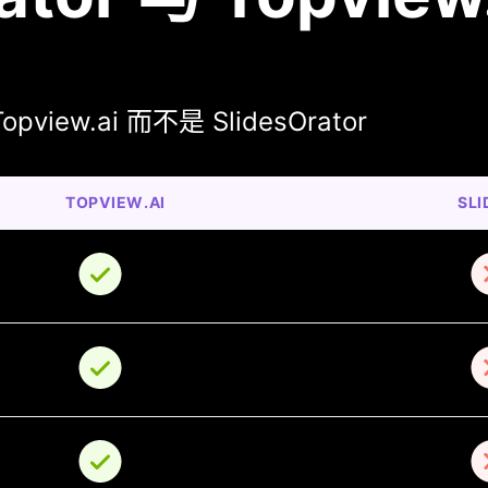
ew.ai 而不是 SlidesOrator
TOPVIEW.AI
SL