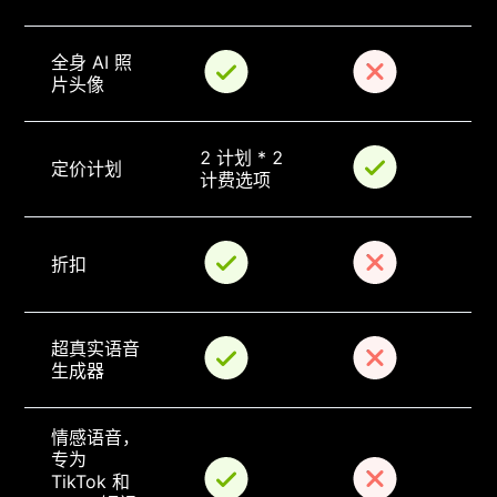
全身 AI 照
片头像
2 计划 * 2 
定价计划
计费选项
折扣
超真实语音
生成器
情感语音，
专为 
TikTok 和 