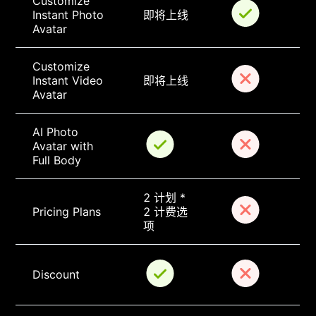
Customize 
Instant Photo 
即将上线
Avatar
Customize 
Instant Video 
即将上线
Avatar
AI Photo 
Avatar with 
Full Body
2 计划 * 
Pricing Plans
2 计费选
项
Discount