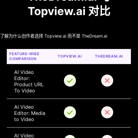
Topview.ai 对比
了解为什么创作者选择 Topview.ai 而不是 TheDream.ai
FEATURE-WISE 
TOPVIEW.AI
THEDREAM.AI
COMPARISON
AI Video 
Editor: 
Product URL 
To Video
AI Video 
Editor: Media 
to Video
AI Video 