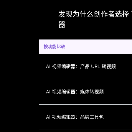
发现为什么创作者选择 T
器
按功能比较
AI 视频编辑器：产品 URL 转视频
AI 视频编辑器：媒体转视频
AI 视频编辑器：品牌工具包