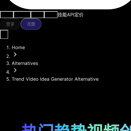
技能
API
定价
用例
AI工具
资源
模型
登录
注册
Home
Alternatives
Trend Video Idea Generator Alternative