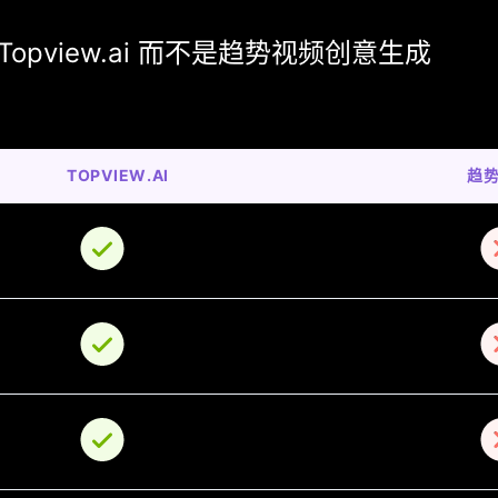
opview.ai 而不是趋势视频创意生成
TOPVIEW.AI
趋