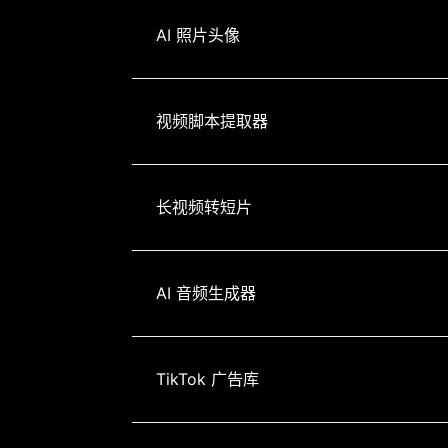
AI 照片头像
视频脚本提取器
长视频转短片
AI 音频生成器
TikTok 广告库