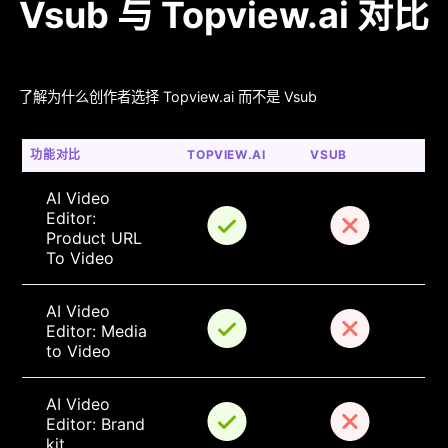
Vsub 与 Topview.ai 对比
了解为什么创作者选择 Topview.ai 而不是 Vsub
功能对比
TOPVIEW.AI
VSUB
AI Video 
Editor: 
Product URL 
To Video
AI Video 
Editor: Media 
to Video
AI Video 
Editor: Brand 
kit