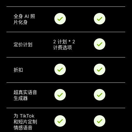
全身 AI 照
片化身
2 计划 * 2 
定价计划
计费选项
折扣
超真实语音
生成器
为 TikTok 
和短片定制
情感语音