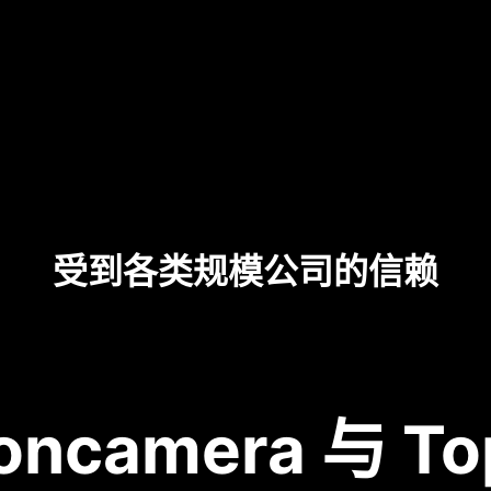
受到各类规模公司的信赖
oncamera 与 To