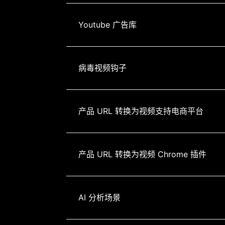
Youtube 广告库
病毒视频钩子
产品 URL 转换为视频支持电商平台
产品 URL 转换为视频 Chrome 插件
AI 分析场景