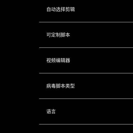
自动选择剪辑
可定制脚本
视频编辑器
病毒脚本类型
语言