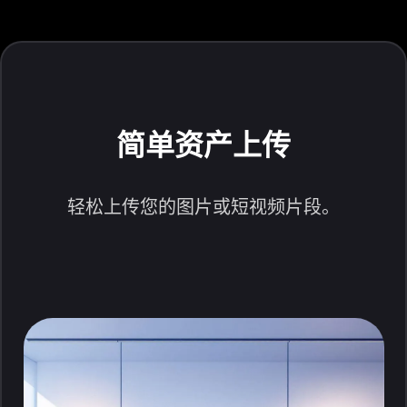
简单资产上传
轻松上传您的图片或短视频片段。