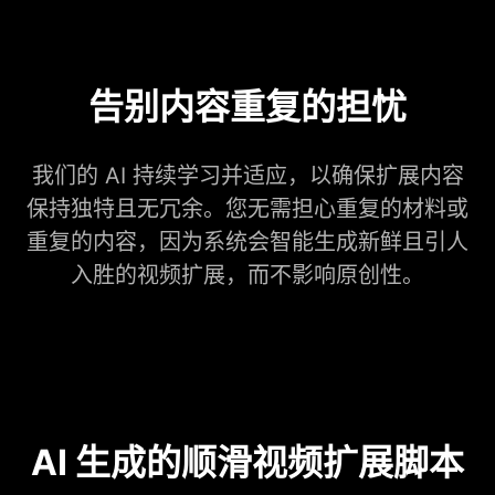
告别内容重复的担忧
我们的 AI 持续学习并适应，以确保扩展内容
保持独特且无冗余。您无需担心重复的材料或
重复的内容，因为系统会智能生成新鲜且引人
入胜的视频扩展，而不影响原创性。
AI 生成的顺滑视频扩展脚本