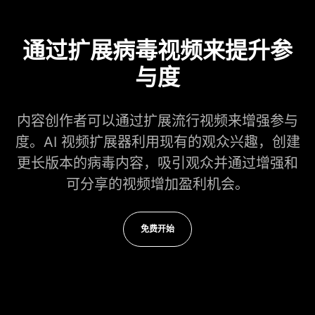
通过扩展病毒视频来提升参
与度
内容创作者可以通过扩展流行视频来增强参与
度。AI 视频扩展器利用现有的观众兴趣，创建
更长版本的病毒内容，吸引观众并通过增强和
可分享的视频增加盈利机会。
免费开始