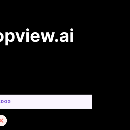
opview.ai
SDOG