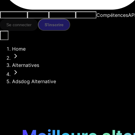
Compétences
AP
Cas d'usage
Outils IA
Ressources
Modèles
Se connecter
S'inscrire
Home
Alternatives
Adsdog Alternative